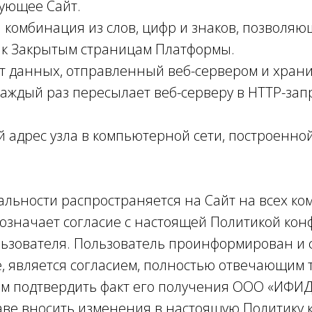
зующее Сайт.
ая комбинация из слов, цифр и знаков, позволя
е к Закрытым страницам Платформы.
ент данных, отправленный веб-сервером и хра
каждый раз пересылает веб-серверу в HTTP-зап
ой адрес узла в компьютерной сети, построенной
альности распространяется на Сайт на всех ко
означает согласие с настоящей Политикой ко
ователя. Пользователь проинформирован и сог
е, является согласием, полностью отвечающим 
 подтвердить факт его получения ООО «ИФИД
аве вносить изменения в настоящую Политику