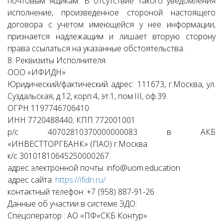
почтовым ящикам. В отсутствие такого уведомления
исполнение, произведенное стороной настоящего
договора с учетом имеющейся у нее информации,
признается надлежащим и лишает вторую сторону
права ссылаться на указанные обстоятельства.
8. Реквизиты Исполнителя.
ООО «ИФИДН»
Юридический/фактический адрес: 111673, г.Москва, ул.
Суздальская, д.12, корп.4, эт.1, пом.III, оф.39.
ОГРН 1197746706410
ИНН 7720488440; КПП 772001001
р/с 40702810370000000083 в АКБ
«ИНВЕСТТОРГБАНК» (ПАО) г.Москва
к/с 30101810645250000267
адрес электронной почты: info@uom.education
адрес сайта:
https://ifidn.ru/
контактный телефон: +7 (958) 887-91-26
Данные об участии в системе ЭДО:
Спецоператор : АО «ПФ«СКБ Контур»